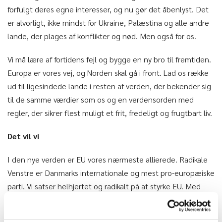
forfulgt deres egne interesser, og nu gør det åbenlyst. Det
er alvorligt, ikke mindst for Ukraine, Palæstina og alle andre
lande, der plages af konflikter og nød. Men også for os.
Vi må lære af fortidens fejl og bygge en ny bro til fremtiden.
Europa er vores vej, og Norden skal gå i front. Lad os række
ud til ligesindede lande i resten af verden, der bekender sig
til de samme værdier som os og en verdensorden med
regler, der sikrer flest muligt et frit, fredeligt og frugtbart liv.
Det vil vi
I den nye verden er EU vores nærmeste allierede. Radikale
Venstre er Danmarks internationale og mest pro-europæiske
parti. Vi satser helhjertet og radikalt på at styrke EU. Med
Norden i front, så vi kan bruge den nordiske samfundsmodel
og vores nordiske samarbejde til at præge fremtidens