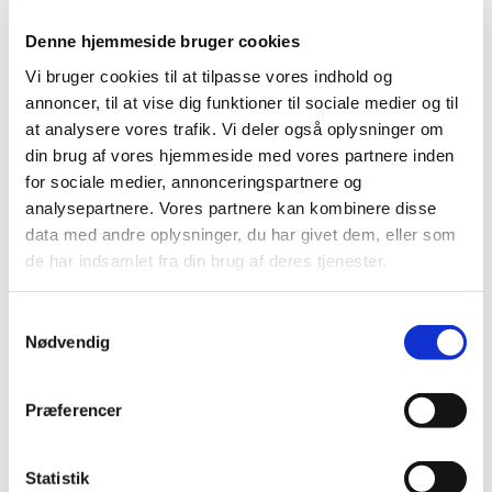
Europa. Med nye medlemmer fra både Nord og Øst. Med
færre forbehold og en stærkere udvikling af det indre
Denne hjemmeside bruger cookies
marked og vores politiske samarbejde. Vi vil en ambitiøs
Vi bruger cookies til at tilpasse vores indhold og
europæisk klima-og energipolitik, så vi får vores egen, sikre,
annoncer, til at vise dig funktioner til sociale medier og til
billige og rene europæiske energi. Vi vil en europæisk
at analysere vores trafik. Vi deler også oplysninger om
din brug af vores hjemmeside med vores partnere inden
forsvarsunion. Vi vil vores egen digitale udvikling i EU. Vi vil en
for sociale medier, annonceringspartnere og
migration, der både sikrer verdens flygtninge, vores egne
analysepartnere. Vores partnere kan kombinere disse
grænser og Europas økonomi. Sammen er EU verdens
data med andre oplysninger, du har givet dem, eller som
største handelsmarked og alle andre landes største
de har indsamlet fra din brug af deres tjenester.
eksportmarked. De økonomiske muskler skal vi styrke og
bruge til at stå fast på vores principper, samtidig med vi
Samtykkevalg
opbygger pragmatiske, stabile og regelbaserede
Nødvendig
samarbejder med andre lande og regioner.
Præferencer
Her er vores Plan B
Vi opfordrer aktivt Norge, Island, Grønland og
Statistik