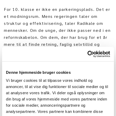
For 10. klasse er ikke en parkeringsplads. Det er
et modningsrum.
Mens regeringen taler om
struktur og effektivisering, taler Radikale om
mennesker. Om de unge, der ikke passer ned i en
reformskabelon. Om dem, der har brug for et år
mere til at finde retning, faglig selvtillid og
social tryghed. 10. klasse er for mange unge
forskellen på frafald og færdiggørelse.
Forskellen på at føle sig bagud – og at føle sig
Denne hjemmeside bruger cookies
klar.
Vi bruger cookies til at tilpasse vores indhold og
annoncer, til at vise dig funktioner til sociale medier og til
at analysere vores trafik. Vi deler også oplysninger om
din brug af vores hjemmeside med vores partnere inden
for sociale medier, annonceringspartnere og
analysepartnere. Vores partnere kan kombinere disse