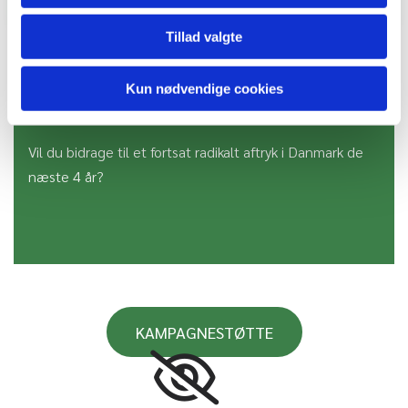
Tillad valgte
FT26
Kun nødvendige cookies
Vil du bidrage til et fortsat radikalt aftryk i Danmark de
næste 4 år?
KAMPAGNESTØTTE