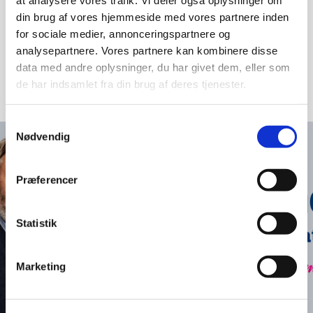
at analysere vores trafik. Vi deler også oplysninger om
din brug af vores hjemmeside med vores partnere inden
- Kultur
for sociale medier, annonceringspartnere og
- Klimasikring
analysepartnere. Vores partnere kan kombinere disse
Alle donationer foregår på mobilepay:
data med andre oplysninger, du har givet dem, eller som
861919
de har indsamlet fra din brug af deres tjenester.
Maks beløb 20.000 kr
Samtykkevalg
Nødvendig
Præferencer
Statistik
Marketing