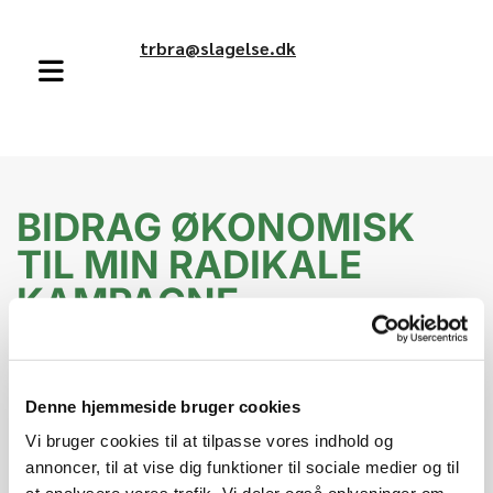
trbra@slagelse.dk
BIDRAG ØKONOMISK
TIL MIN RADIKALE
KAMPAGNE -
Folketingsvalg 24. Marts
2026
Denne hjemmeside bruger cookies
Send en donation til min kampagne og
Vi bruger cookies til at tilpasse vores indhold og
støt mærkesager som
annoncer, til at vise dig funktioner til sociale medier og til
- Uddannelse