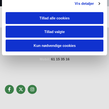
Vis detaljer
Tillad alle cookies
Tillad valgte
Kun nødvendige cookies
Troels Brandt
Mail: trbra@slagelse.dk
Mobil:
61 15 35 16