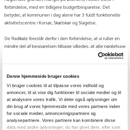
forbindelse, med en tidligere budgetbesparelse. Det
betyder, at kommunen i dag alene har 3 fuldt funktionelle
aktivitetscentre i Korsør, Skælskør og Slagelse.
De Radikale foreslår derfor i den forbindelse, at vi ruller en
mindre del af besparelsen tilbage således, at alle nøglehuse
bevilliges en kommunal servicepakke. Det er kommet frem,
at nøglehusene fungerer på forskellige niveauer og med
forskellige ambitioner. Fælles for husene er imidlertid et
Denne hjemmeside bruger cookies
behov for et minimum af kommunal opbakning – både
økonomisk og organisatorisk – for at kunne fastholde et
Vi bruger cookies til at tilpasse vores indhold og
annoncer, til at vise dig funktioner til sociale medier og til
aktivt og inkluderende lokalt fællesskab. Mange af de
at analysere vores trafik. Vi deler også oplysninger om
frivillige kræfter, der i dag holder nøglehusene i gang, gør en
din brug af vores hjemmeside med vores partnere inden
imponerende indsats, men de oplever også usikkerhed
for sociale medier, annonceringspartnere og
omkring drift, vedligehold og adgang til støtte og
analysepartnere. Vores partnere kan kombinere disse
rådgivning.
data med andre oplysninger, du har givet dem, eller som