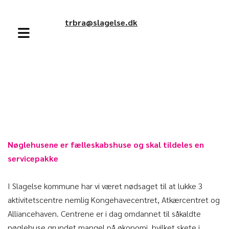
trbra@slagelse.dk
Nøglehusene er fælleskabshuse og skal tildeles en
servicepakke
I Slagelse kommune har vi været nødsaget til at lukke 3
aktivitetscentre nemlig Kongehavecentret, Atkærcentret og
Alliancehaven. Centrene er i dag omdannet til såkaldte
nøglehuse grundet mangel på økonomi, hvilket skete i